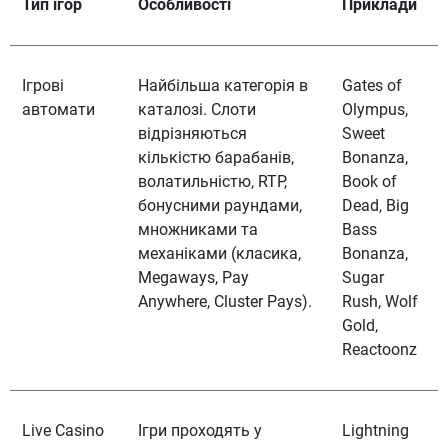
Тип ігор
Особливості
Приклади
Ігрові
Найбільша категорія в
Gates of
автомати
каталозі. Слоти
Olympus,
відрізняються
Sweet
кількістю барабанів,
Bonanza,
волатильністю, RTP,
Book of
бонусними раундами,
Dead, Big
множниками та
Bass
механіками (класика,
Bonanza,
Megaways, Pay
Sugar
Anywhere, Cluster Pays).
Rush, Wolf
Gold,
Reactoonz
Live Casino
Ігри проходять у
Lightning