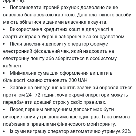
Apple Pay.
Поповнювати ігровий рахунок дозволено лише
власною банківською карткою. Дані платіжного засобу
мають збігатися з даними власника акаунта.
Використання кредитних коштів для участі в
азартних іграх в Україні заборонене законодавством.
Після внесення депозиту оператор формує
електронний фіскальний чек, який надходить на
електронну пошту або зберігається в особистому
кабінеті.
Мінімальна сума для оформлення виплати в
більшості казино становить 200 UAH.
Заявки на виведення коштів зазвичай обробляються
протягом 24–72 годин, хоча окремі оператори можуть
передбачати довший строк у своїх правилах.
Перед першим виведенням депозит має бути
використаний у грі щонайменше один раз. Така вимога
пов'язана з правилами фінансового моніторингу.
Із суми виграшу оператор автоматично утримує 23%