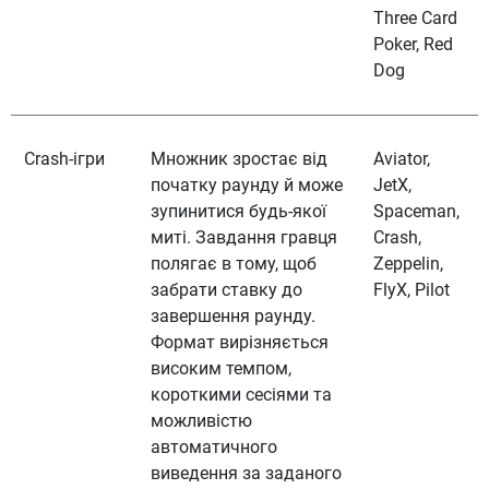
Three Card
Poker, Red
Dog
Crash-ігри
Множник зростає від
Aviator,
початку раунду й може
JetX,
зупинитися будь-якої
Spaceman,
миті. Завдання гравця
Crash,
полягає в тому, щоб
Zeppelin,
забрати ставку до
FlyX, Pilot
завершення раунду.
Формат вирізняється
високим темпом,
короткими сесіями та
можливістю
автоматичного
виведення за заданого