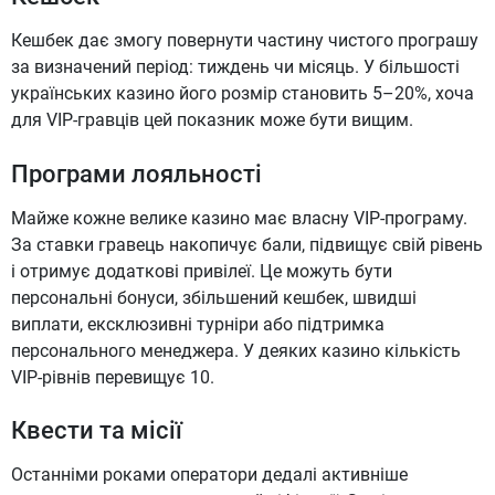
Кешбек дає змогу повернути частину чистого програшу
за визначений період: тиждень чи місяць. У більшості
українських казино його розмір становить 5–20%, хоча
для VIP-гравців цей показник може бути вищим.
Програми лояльності
Майже кожне велике казино має власну VIP-програму.
За ставки гравець накопичує бали, підвищує свій рівень
і отримує додаткові привілеї. Це можуть бути
персональні бонуси, збільшений кешбек, швидші
виплати, ексклюзивні турніри або підтримка
персонального менеджера. У деяких казино кількість
VIP-рівнів перевищує 10.
Квести та місії
Останніми роками оператори дедалі активніше