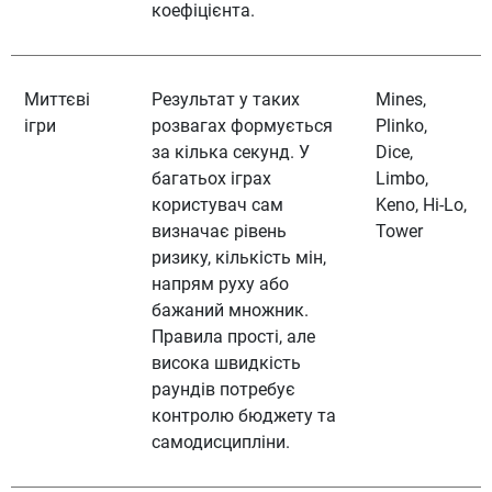
коефіцієнта.
Миттєві
Результат у таких
Mines,
ігри
розвагах формується
Plinko,
за кілька секунд. У
Dice,
багатьох іграх
Limbo,
користувач сам
Keno, Hi-Lo,
визначає рівень
Tower
ризику, кількість мін,
напрям руху або
бажаний множник.
Правила прості, але
висока швидкість
раундів потребує
контролю бюджету та
самодисципліни.