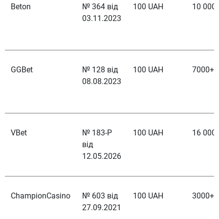
Beton
№ 364 від
100 UAH
10 000
03.11.2023
GGBet
№ 128 від
100 UAH
7000+
08.08.2023
VBet
№ 183-Р
100 UAH
16 000
від
12.05.2026
ChampionCasino
№ 603 від
100 UAH
3000+
27.09.2021