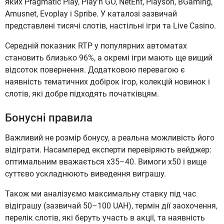
яких Pragmatic Play, Play'n GO, NetEnt, Playson, BGaming,
Amusnet, Evoplay і Spribe. У каталозі зазвичай
представлені тисячі слотів, настільні ігри та Live Casino.
Середній показник RTP у популярних автоматах
становить близько 96%, а окремі ігри мають ще вищий
відсоток повернення. Додатковою перевагою є
наявність тематичних добірок ігор, колекцій новинок і
слотів, які добре підходять початківцям.
Бонусні правила
Важливий не розмір бонусу, а реальна можливість його
відіграти. Насамперед експерти перевіряють вейджер:
оптимальним вважається x35–40. Вимоги х50 і вище
суттєво ускладнюють виведення виграшу.
Також ми аналізуємо максимальну ставку під час
відіграшу (зазвичай 50–100 UAH), термін дії заохочення,
перелік слотів, які беруть участь в акції, та наявність