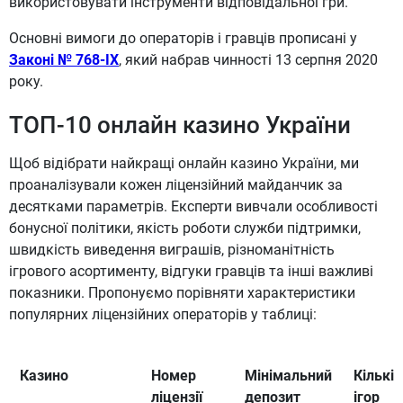
використовувати інструменти відповідальної гри.
Основні вимоги до операторів і гравців прописані у
Законі № 768-IX
, який набрав чинності 13 серпня 2020
року.
ТОП-10 онлайн казино України
Щоб відібрати найкращі онлайн казино України, ми
проаналізували кожен ліцензійний майданчик за
десятками параметрів. Експерти вивчали особливості
бонусної політики, якість роботи служби підтримки,
швидкість виведення виграшів, різноманітність
ігрового асортименту, відгуки гравців та інші важливі
показники. Пропонуємо порівняти характеристики
популярних ліцензійних операторів у таблиці:
Казино
Номер
Мінімальний
Кількіс
ліцензії
депозит
ігор